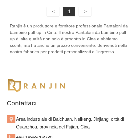
con noi per creare un futuro migliore! Il nostro
<
1
>
adorabile produttore di pannolini usa e getta del
marchio Baby® può accettare ordini di campioni e
Ranjin è un produttore e fornitore professionale Pantaloni da
piccole quantità. Possiamo anche fornire un servizio
bambino pull-up in Cina. Il nostro Pantaloni da bambino pull-
di designer professionisti per voi. Notifica sullo stato
up di alta qualità non solo è prodotto in Cina e abbiamo
della spedizione durante la consegna. I team di
sconti, ma ha anche un prezzo conveniente. Benvenuti nella
nostra fabbrica per prodotti personalizzati all'ingrosso.
vendita professionali vi forniranno una risposta
tempestiva. Qualsiasi colore o qualsiasi dimensione
disponibile, noi puoi inserire il tuo logo o marchio su
di esso.
Contattaci
Area industriale di Baichuan, Neikeng, Jinjiang, città di
Quanzhou, provincia del Fujian, Cina
+86-18959703780