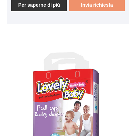
alta qualità, nella speranza di aiutarti a comprendere
Per saperne di più
Invia richiesta
meglio i pannolini usa e getta. Benvenuto ai nuovi e
vecchi clienti che continueranno a collaborare con
noi per creare un futuro migliore! Il nostro adorabile
produttore di pannolini usa e getta del marchio
Baby® può accettare ordini di campioni e piccole
quantità. Possiamo anche fornirti il ​​servizio di
designer professionisti. I team di vendita
professionali ti forniranno risposta tempestiva.
Qualsiasi colore o dimensione disponibile,
possiamo inserire il tuo logo o marchio. Penso che
possiamo soddisfare le tue esigenze personalizzate.