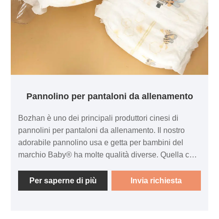
Pannolino per pantaloni da allenamento
Bozhan è uno dei principali produttori cinesi di
pannolini per pantaloni da allenamento. Il nostro
adorabile pannolino usa e getta per bambini del
marchio Baby® ha molte qualità diverse. Quella che
segue è l'introduzione di pannolini per pantaloni da
allenamento usa e getta di alta qualità, nella
Per saperne di più
Invia richiesta
speranza di aiutarti a comprendere meglio i
pannolini per pantaloni da allenamento. Benvenuto
ai nuovi e vecchi clienti per continuare a collaborare