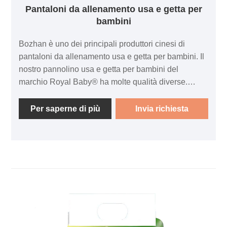
Pantaloni da allenamento usa e getta per
bambini
Bozhan è uno dei principali produttori cinesi di
pantaloni da allenamento usa e getta per bambini. Il
nostro pannolino usa e getta per bambini del
marchio Royal Baby® ha molte qualità diverse.
Quella che segue è l'introduzione di pantaloni da
allenamento usa e getta di alta qualità, nella
Per saperne di più
Invia richiesta
speranza di aiutarti a comprendere meglio i
pannolini usa e getta. Il produttore di pannolini usa e
getta del marchio Royal Baby® può accettare ordini
di campioni e piccole quantità. Possiamo anche
fornire un servizio di designer professionisti per voi.
Notifica sullo stato della spedizione durante la
consegna. I team di vendita professionali vi
forniranno una risposta tempestiva. Qualsiasi colore
o dimensione disponibile, abbiamo più di dieci anni