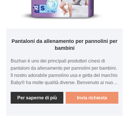
Pantaloni da allenamento per pannolini per
bambini
Bozhan è uno dei principali produttori cinesi di
pantaloni da allenamento per pannolini per bambini.
Il nostro adorabile pannolino usa e getta del marchio
Baby® ha molte qualità diverse. Benvenuto ai nuovi
e vecchi clienti che continueranno a collaborare con
noi per creare un futuro migliore! Il nostro adorabile
Per saperne di più
Invia richiesta
produttore di pannolini usa e getta del marchio
Baby® può accettare ordini di campioni e piccole
quantità. Possiamo anche fornirti il ​​servizio di
designer professionisti. Notifica sullo stato della