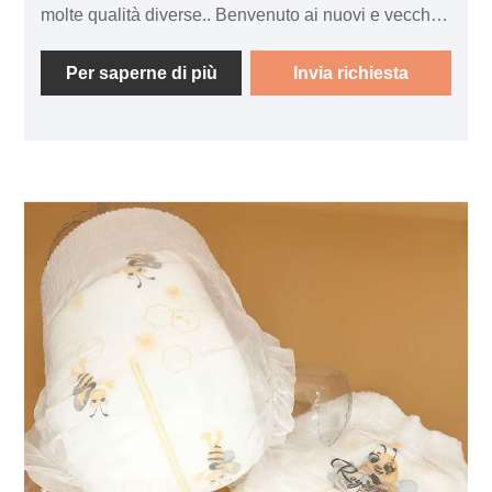
molte qualità diverse.. Benvenuto ai nuovi e vecchi
clienti che continueranno a collaborare con noi per
creare un futuro migliore! Il produttore di pannolini
Per saperne di più
Invia richiesta
usa e getta del marchio Royal Baby® può accettare
ordini di campioni e piccole quantità. Possiamo
anche Fornisci un servizio di designer professionisti
per te. Notifica sullo stato della spedizione durante
la consegna. I team di vendita professionali ti
forniranno una risposta tempestiva. Qualsiasi colore
o dimensione disponibile, possiamo inserire il tuo
logo o marchio su di esso. Penso che il nostro
prodotto sia adatto al tuo mercato.