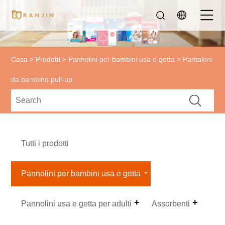
Casa
>
Prodotti
>
Pannolini per bambini usa e getta
> Pantaloni
da bambino pull-up
Tutti i prodotti
Pannolini per bambini usa e getta
Pannolini usa e getta per adulti
Assorbenti