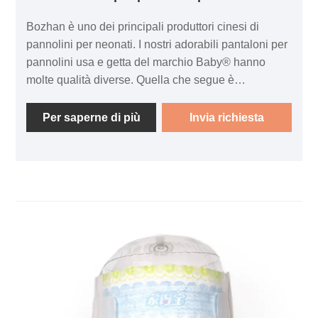
Bozhan è uno dei principali produttori cinesi di
pannolini per neonati. I nostri adorabili pantaloni per
pannolini usa e getta del marchio Baby® hanno
molte qualità diverse. Quella che segue è
l'introduzione di pannolini usa e getta di alta qualità,
nella speranza di aiutarti a comprendere meglio i
Per saperne di più
Invia richiesta
pannolini usa e getta. Benvenuto ai nuovi e vecchi
clienti che continueranno a collaborare con noi per
creare un futuro migliore! Il produttore di pannolini
usa e getta del marchio Hiya può accettare l'ordine
del campione e una piccola quantità. Notifica sullo
stato della spedizione durante la consegna. I team di
vendita professionali ti daranno una risposta
tempestiva. Penso che possiamo soddisfare le
vostre esigenze personalizzate