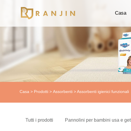
Casa
Casa
>
Prodotti
>
Assorbenti
> Assorbenti igienici funzionali
Tutti i prodotti
Pannolini per bambini usa e get