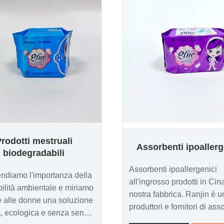
rodotti mestruali
Assorbenti ipoallerg
biodegradabili
Assorbenti ipoallergenici
diamo l'importanza della
all'ingrosso prodotti in Cin
bilità ambientale e miriamo
nostra fabbrica. Ranjin è u
re alle donne una soluzione
produttori e fornitori di ass
a, ecologica e senza sensi
ipoallergenici in Cina, po