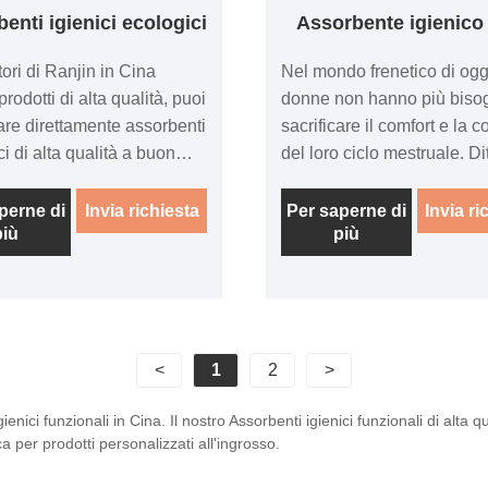
enti igienici ecologici
Assorbente igienico
tori di Ranjin in Cina
Nel mondo frenetico di oggi
prodotti di alta qualità, puoi
donne non hanno più biso
are direttamente assorbenti
sacrificare il comfort e la 
i di alta qualità a buon
del loro ciclo mestruale. D
. Comprendiamo la
agli assorbenti tradizionali,
te preoccupazione delle
ingombranti, scomodi e s
perne di
Invia richiesta
Per saperne di
Invia ri
più
più
 per l'ambiente e la
da trasportare. Presentiamo
à di alternative sostenibili
rivoluzionario assorbente i
ro vita quotidiana. Ecco
con chip, un punto di svolt
abbiamo sviluppato un
l'industria dell'igiene femmi
o che non solo fornisce
Con la loro tecnologia ava
<
1
2
>
llente protezione igienica,
il design all'avanguardia, g
ce anche al minimo
assorbenti igienici Chip of
ienici funzionali in Cina. Il nostro Assorbenti igienici funzionali di alt
o sul pianeta.
comfort senza pari, la mas
 per prodotti personalizzati all'ingrosso.
protezione e una comodità
precedenti.