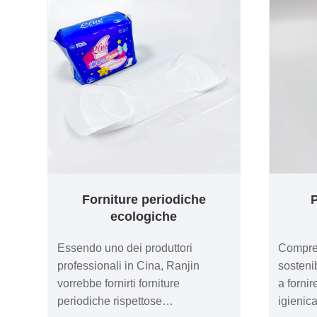
Forniture periodiche
P
ecologiche
Essendo uno dei produttori
Compren
professionali in Cina, Ranjin
sosteni
vorrebbe fornirti forniture
a forni
periodiche rispettose
igienic