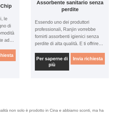
Assorbente sanitario senza
 Chip
perdite
, le
Essendo uno dei produttori
gno di
professionali, Ranjin vorrebbe
comodità
fornirti assorbenti igienici senza
ite addio
perdite di alta qualità. E ti offriremo
il miglior servizio post-vendita e
comodi
chiesta
consegne puntuali. Nel mondo
Per saperne di
Invia richiesta
 il
più
frenetico di oggi, le donne sono
gienico
costantemente in movimento,
a per
destreggiandosi tra impegni e
nile.
responsabilità impegnative. In
nzata e
questo ambiente caotico, l’ultima
li
cosa di cui una donna vuole
frono un
preoccuparsi sono le perdite
a qualità non solo è prodotto in Cina e abbiamo sconti, ma ha
sima
durante le mestruazioni.
 senza
Comprendendo questo problema,