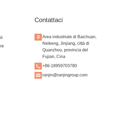
siamo entusiasti di presentare gli
assorbenti igienici a prova di
perdite rivoluzionari, un prodotto
Contattaci
innovativo che promette di
rivoluzionare la salute delle
donne.
Area industriale di Baichuan,
li
Neikeng, Jinjiang, città di
ore
Quanzhou, provincia del
Fujian, Cina
+86-18959703780
ranjin@ranjingroup.com