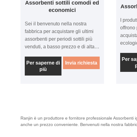
Assorbenti sottili comodi ed
Assorb
economici
I produt
Sei il benvenuto nella nostra
offrono 
fabbrica per acquistare gli ultimi
acquist
assorbenti per periodi sottili più
ecologic
venduti, a basso prezzo e di alta
prezzo
qualità, comodi ed economici,
crescen
Per sa
Ranjin non vede l'ora di
Per saperne di
Invia richiesta
persone
più
collaborare con te. Ti presentiamo
necessit
il nostro prodotto rivoluzionario:
nella lo
assorbenti mestruali sottili, comodi
perché 
ed economici!
prodott
un'ecce
ma ridu
Ranjin è un produttore e fornitore professionale Assorbenti ig
l'impatt
anche un prezzo conveniente. Benvenuti nella nostra fabbrica