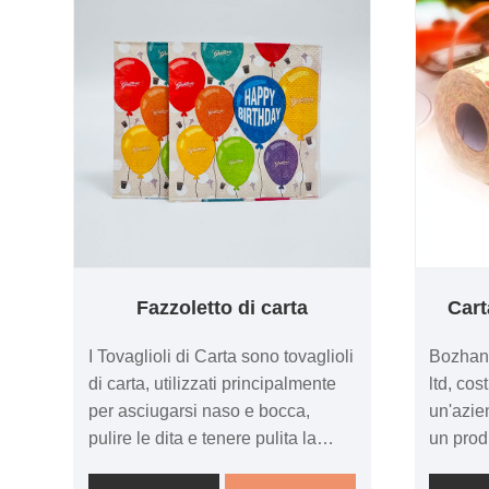
Fazzoletto di carta
Cart
I Tovaglioli di Carta sono tovaglioli
Bozhan 
di carta, utilizzati principalmente
ltd, cos
per asciugarsi naso e bocca,
un'azie
pulire le dita e tenere pulita la
un prod
tavola durante i pasti. Quella che
con la 