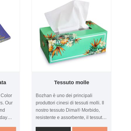
ata
Tessuto molle
 Color
Bozhan è uno dei principali
s. Our
produttori cinesi di tessuti molli. Il
and
nostro tessuto Dima® Morbido,
yday
resistente e assorbente, il tessuto
tissue
morbido del marchio Harmony