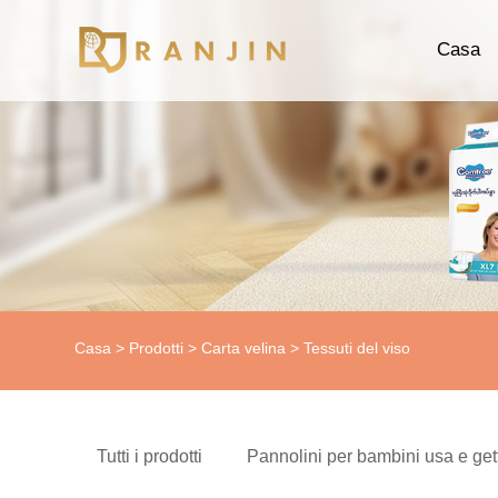
Casa
Casa
>
Prodotti
>
Carta velina
> Tessuti del viso
Tutti i prodotti
Pannolini per bambini usa e get