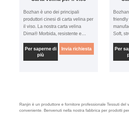
Bozhan è uno dei principali
Bozhan 
produttori cinesi di carta velina per
friendly
il viso. La nostra carta velina
manufac
Dima® Morbida, resistente e
Soft, s
assorbente, la carta velina per il
Harmon
viso del marchio Harmony
eco fri
Per saperne di
Invia richiesta
Per sa
più
Everyday DIMA® mantiene pulita
your fa
la tua famiglia e la tua tavola.
white, 
Questi tovaglioli bianchi di alta
thicker 
qualità hanno un foglio più spesso
perform
per prestazioni migliori. Perfetto
uses fr
per l'uso quotidiano, dai pasti
backyar
informali ai picnic, ai buffet in
celebra
Ranjin è un produttore e fornitore professionale Tessuti del 
giardino o alle feste di
conveniente. Benvenuti nella nostra fabbrica per prodotti pers
compleanno.