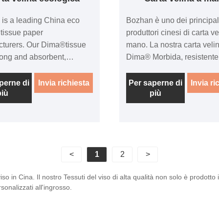
is a leading China eco
Bozhan è uno dei principal
 tissue paper
produttori cinesi di carta ve
turers. Our Dima®tissue
mano. La nostra carta veli
trong and absorbent,
Dima® Morbida, resistente
y Everyday DIMA® brand
assorbente, la carta velin
endly tissue paper keep
del marchio Harmony Eve
perne di
Invia richiesta
Per saperne di
Invia ri
più
più
mily and table clean. These
DIMA® mantiene pulita la 
premium napkins have a
famiglia e la tua tavola. Qu
sheet for better
tovaglioli bianchi di alta qu
ance. Perfect for everyday
hanno un foglio più spesso
om casual meals to picnics,
prestazioni migliori. Perfet
<
1
2
>
d buffets, or birthday
l'uso quotidiano, dai pasti 
tions.
ai picnic, ai buffet in giardi
viso in Cina. Il nostro Tessuti del viso di alta qualità non solo è prodo
feste di compleanno.
onalizzati all'ingrosso.