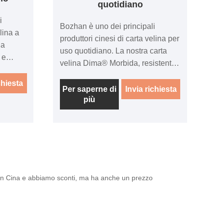
quotidiano
i
Bozhan è uno dei principali
lina a
produttori cinesi di carta velina per
na
uso quotidiano. La nostra carta
 e
velina Dima® Morbida, resistente
a a mano
e assorbente, la carta velina per
ryday
chiesta
uso quotidiano del marchio
Per saperne di
Invia richiesta
tua
più
Harmony Everyday DIMA®
esti
mantiene pulita la tua famiglia e la
alità
tua tavola. Questi tovaglioli
 per
bianchi di alta qualità hanno un
to per
foglio più spesso per prestazioni
informali
migliori. Perfetto per l'uso
no o alle
quotidiano, dai pasti informali ai
tto in Cina e abbiamo sconti, ma ha anche un prezzo
picnic, ai buffet in giardino o alle
feste di compleanno.