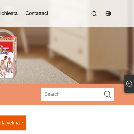
richiesta
Contattaci
rta velina