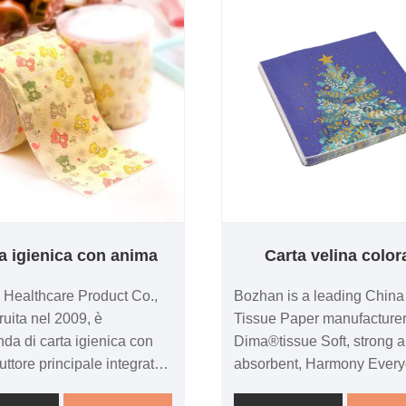
a igienica con anima
Carta velina color
Healthcare Product Co.,
Bozhan is a leading China
truita nel 2009, è
Tissue Paper manufacturer
nda di carta igienica con
Dima®tissue Soft, strong 
uttore principale integrato
absorbent, Harmony Ever
produzione e il commercio
DIMA® brand luxury facial 