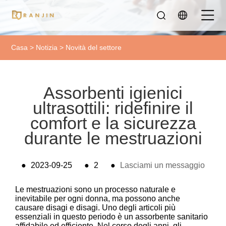
Casa
>
Notizia
>
Novità del settore
Assorbenti igienici
ultrasottili: ridefinire il
comfort e la sicurezza
durante le mestruazioni
●
2023-09-25
●
2
●
Lasciami un messaggio
Le mestruazioni sono un processo naturale e
inevitabile per ogni donna, ma possono anche
causare disagi e disagi. Uno degli articoli più
essenziali in questo periodo è un assorbente sanitario
affidabile ed efficiente. Nel corso degli anni, gli